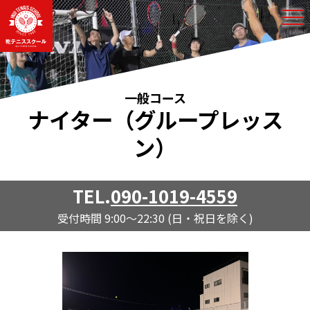
OP
一般コース
ナイター（グループレッス
ン）
TEL.
090-1019-4559
受付時間 9:00～22:30 (日・祝日を除く)