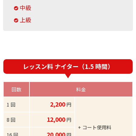
中級
上級
レッスン料 ナイター（1.5 時間）
回数
料金
2,200
1 回
円
12,000
8 回
円
+ コート使用料
20,000
16 回
円